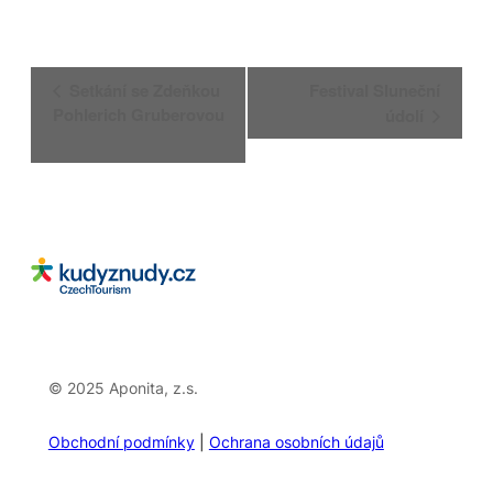
Navigace
Setkání se Zdeňkou
Festival Sluneční
pro
Pohlerich Gruberovou
údolí
Akce
© 2025 Aponita, z.s.
Obchodní podmínky
|
Ochrana osobních údajů